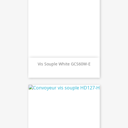
Vis Souple White GCS60W-E