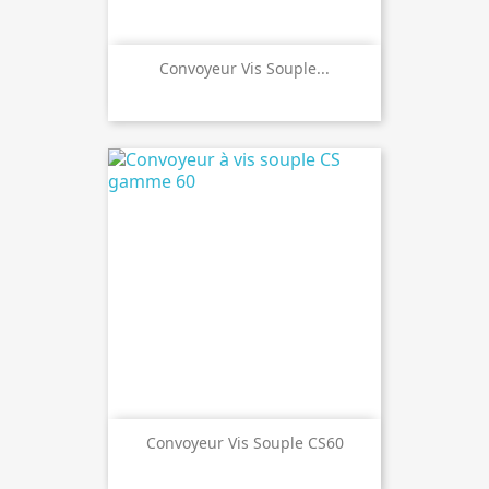
Convoyeur Vis Souple...
Convoyeur Vis Souple CS60