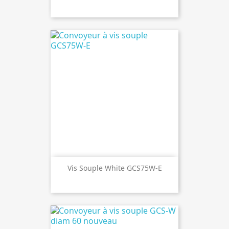
Vis Souple White GCS75W-E