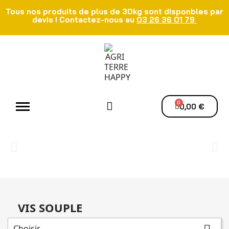
Tous nos produits de plus de 30kg sont disponbles par
devis ! Contactez-nous au
03 26 36 01 79
Atelier - Elec
Manutention du grain
Ventilation - Séchage
0,00 €
VIS SOUPLE
Choisir