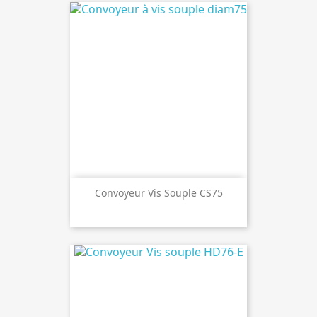
Convoyeur Vis Souple CS75