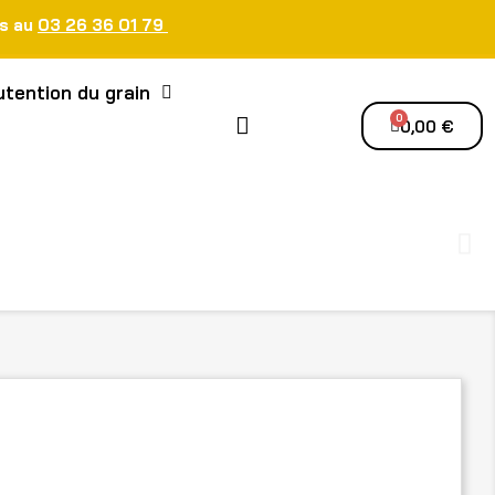
us au
03 26 36 01 79
tention du grain
0,00 €