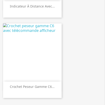

Aperçu rapide
Indicateur À Distance Avec...

Aperçu rapide
Crochet Peseur Gamme C6...