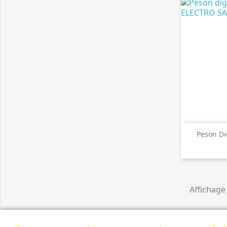

A
Peson Dig
Affichage 