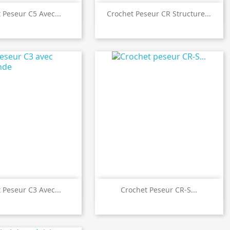

perçu rapide
Aperçu rapide
 Peseur C5 Avec...
Crochet Peseur CR Structure...

perçu rapide
Aperçu rapide
 Peseur C3 Avec...
Crochet Peseur CR-S...