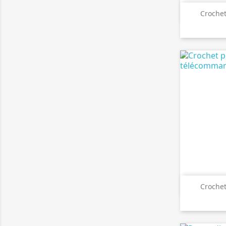

A
Crochet

A
Crochet