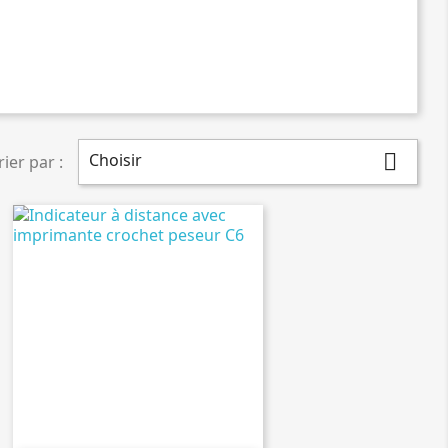
Choisir

rier par :