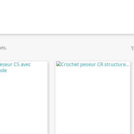
its.
T