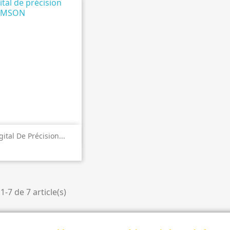
perçu rapide
ital De Précision...
1-7 de 7 article(s)