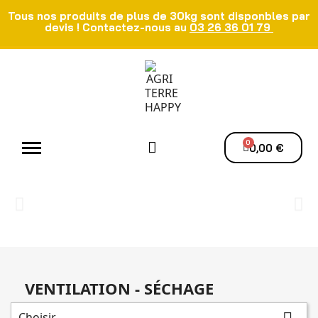
Tous nos produits de plus de 30kg sont disponbles par
devis ! Contactez-nous au
03 26 36 01 79
Atelier - Elec
Manutention du grain
Ventilation - Séchage
0,00 €
VENTILATION - SÉCHAGE
Choisir