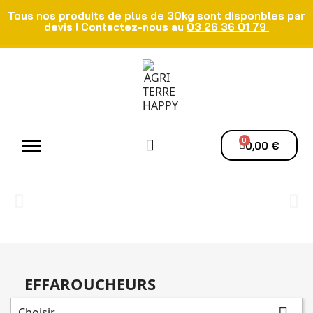
Tous nos produits de plus de 30kg sont disponbles par
devis ! Contactez-nous au
03 26 36 01 79
Atelier - Elec
Manutention du grain
Ventilation - Séchage
0,00 €
EFFAROUCHEURS
Choisir