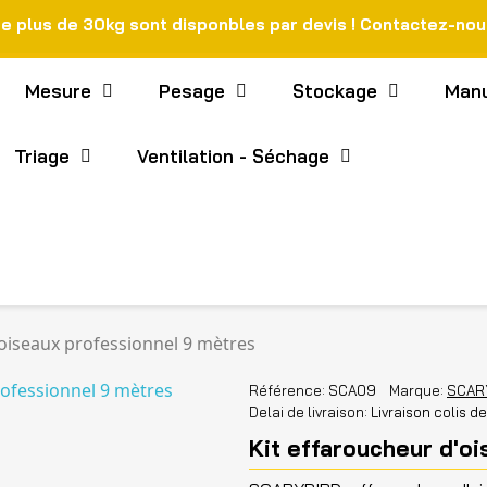
de plus de 30kg sont disponbles par devis ! Contactez-no
Mesure
Pesage
Stockage
Manu
Triage
Ventilation - Séchage
'oiseaux professionnel 9 mètres
Référence
SCA09
Marque
SCAR
Delai de livraison
Livraison colis d
Kit effaroucheur d'o