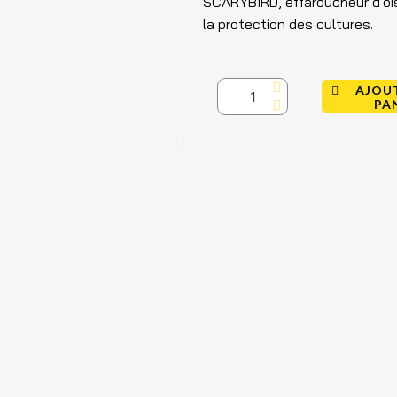
SCARYBIRD, effaroucheur d'oi
la protection des cultures.
AJOU
PA