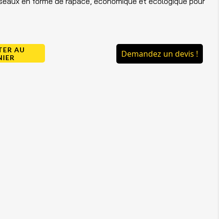
seaux en forme de rapace, économique et écologique pour
TER AU
Demandez un devis !
NIER