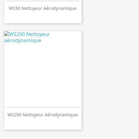

Aperçu rapide
WS30 Nettoyeur Aérodynamique

Aperçu rapide
WS200 Nettoyeur Aérodynamique