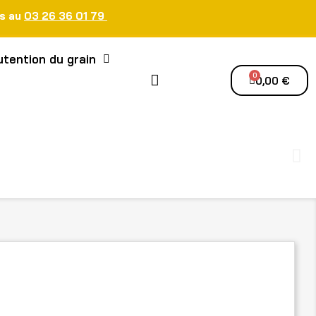
us au
03 26 36 01 79
tention du grain
0,00 €