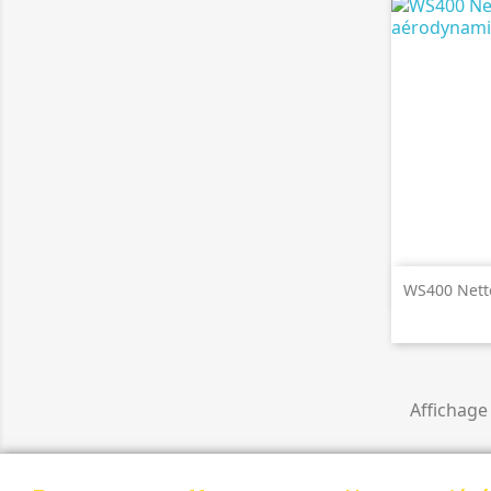

A
WS400 Nett
Affichage 