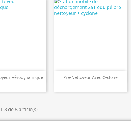

perçu rapide
Aperçu rapide
oyeur Aérodynamique
Pré-Nettoyeur Avec Cyclone
1-8 de 8 article(s)