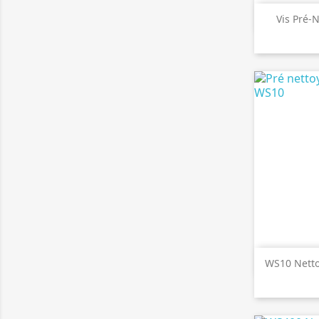

A
Vis Pré-

A
WS10 Nett