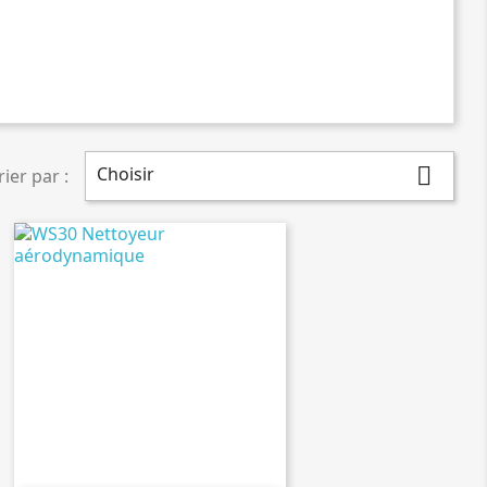
Choisir

rier par :