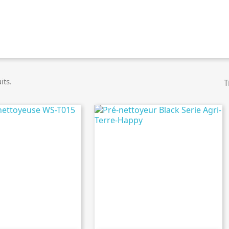
its.
T