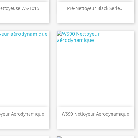

perçu rapide
Aperçu rapide
Nettoyeuse WS-T015
Pré-Nettoyeur Black Serie...

perçu rapide
Aperçu rapide
oyeur Aérodynamique
WS90 Nettoyeur Aérodynamique