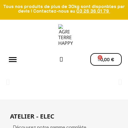
Tous nos produits de plus de 30kg sont disponbles par
devis ! Contactez-nous au
03 26 36 01 79
Atelier - Elec
Manutention du grain
Ventilation - Séchage
0,00 €
ATELIER - ELEC
Découvrez notre gamme complète