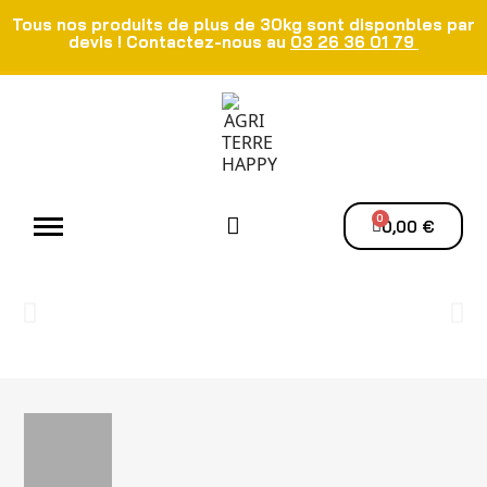
Tous nos produits de plus de 30kg sont disponbles par
devis ! Contactez-nous au
03 26 36 01 79
Atelier - Elec
Manutention du grain
Ventilation - Séchage
0,00 €