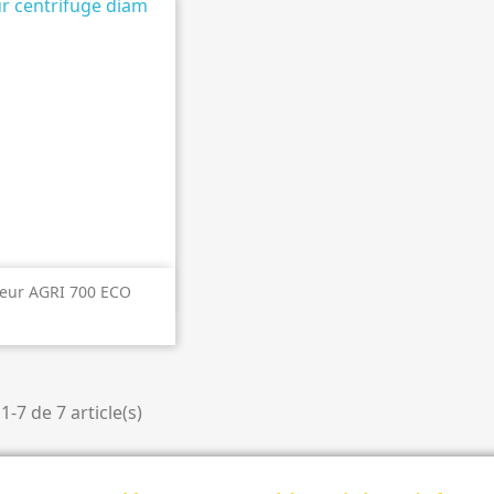
perçu rapide
teur AGRI 700 ECO
1-7 de 7 article(s)