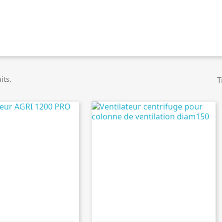
its.
T