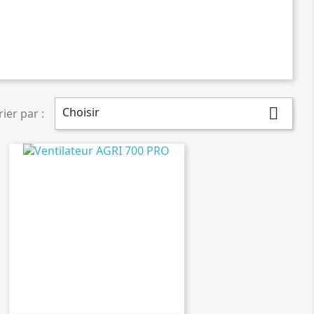
Choisir

rier par :