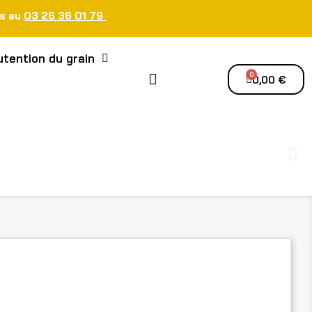
us au
03 26 36 01 79
tention du grain
0,00 €