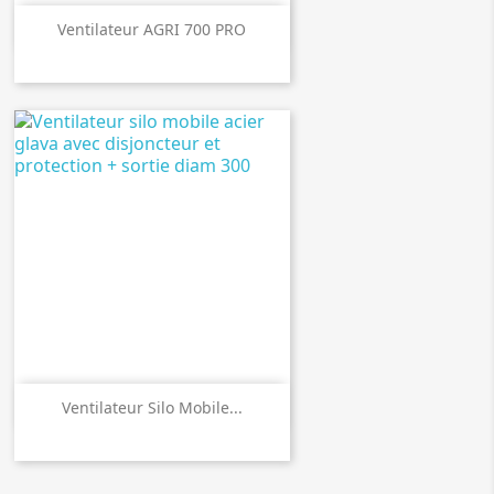

Aperçu rapide
Ventilateur AGRI 700 PRO

Aperçu rapide
Ventilateur Silo Mobile...