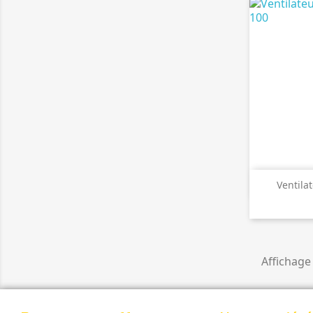

A
Ventila
Affichage 