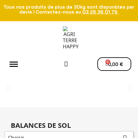
Tous nos produits de plus de 30kg sont disponbles par
devis ! Contactez-nous au
03 26 36 01 79
Atelier - Elec
Manutention du grain
Ventilation - Séchage
0,00 €
BALANCES DE SOL
Choisir