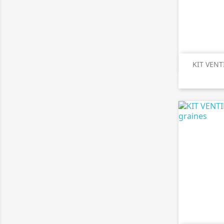

A
KIT VENT