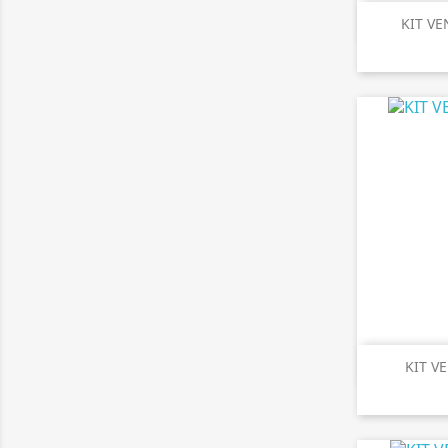

A
KIT VE

A
KIT V