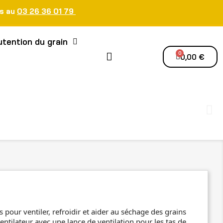
us au
03 26 36 01 79
tention du grain
0,00 €
 pour ventiler, refroidir et aider au séchage des grains
ntilateur avec une lance de ventilation pour les tas de