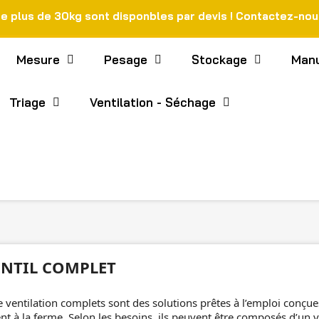
de plus de 30kg sont disponbles par devis ! Contactez-no
Mesure
Pesage
Stockage
Manu
Triage
Ventilation - Séchage
ENTIL COMPLET
e ventilation complets sont des solutions prêtes à l’emploi conçues
t à la ferme. Selon les besoins, ils peuvent être composés d’un ve