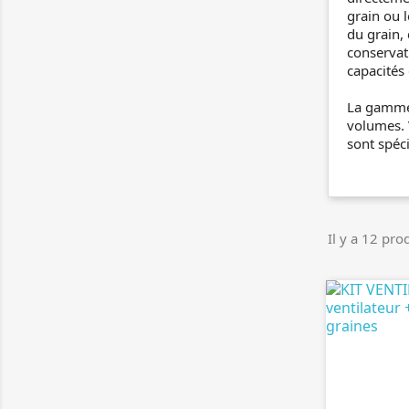
grain ou l
du grain, 
conservati
capacités
La gamme 
volumes. V
sont spéc
Il y a 12 prod