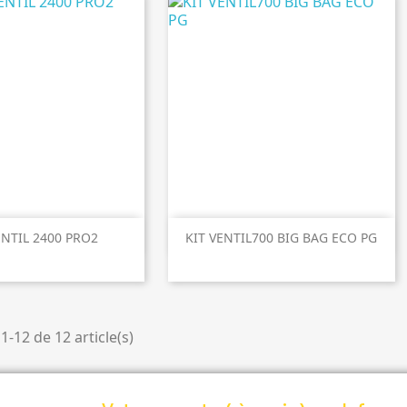

perçu rapide
Aperçu rapide
ENTIL 2400 PRO2
KIT VENTIL700 BIG BAG ECO PG
1-12 de 12 article(s)