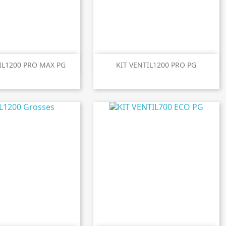

perçu rapide
Aperçu rapide
IL1200 PRO MAX PG
KIT VENTIL1200 PRO PG