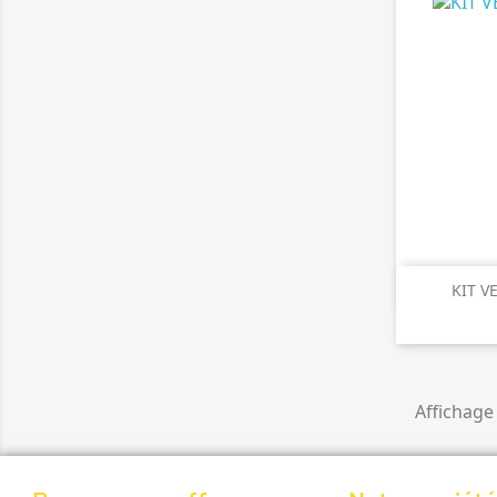

A
KIT V
Affichage 