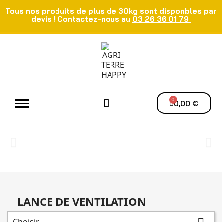
Tous nos produits de plus de 30kg sont disponbles par
devis ! Contactez-nous au
03 26 36 01 79
Atelier - Elec
Manutention du grain
Ventilation - Séchage
0,00 €
LANCE DE VENTILATION
Choisir