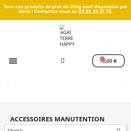
Tous nos produits de plus de 30kg sont disponbles par
devis ! Contactez-nous au
03 26 36 01 79
Atelier - Elec
Manutention du grain
Ventilation - Séchage
0,00 €
ACCESSOIRES MANUTENTION
Choisir