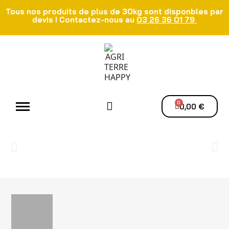
Tous nos produits de plus de 30kg sont disponbles par
devis ! Contactez-nous au
03 26 36 01 79
Atelier - Elec
Manutention du grain
Ventilation - Séchage
0,00 €