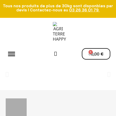
Tous nos produits de plus de 30kg sont disponbles par
devis ! Contactez-nous au
03 26 36 01 79
Atelier - Elec
Manutention du grain
Ventilation - Séchage
0,00 €