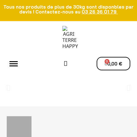
Tous nos produits de plus de 30kg sont disponbles par
devis ! Contactez-nous au
03 26 36 01 79
Atelier - Elec
Manutention du grain
Ventilation - Séchage
0,00 €