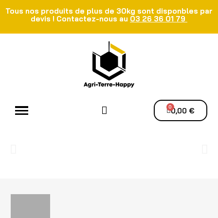
Tous nos produits de plus de 30kg sont disponbles par
devis ! Contactez-nous au
03 26 36 01 79
Atelier - Elec
Manutention du grain
Ventilation - Séchage
0,00 €