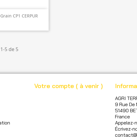
perçu rapide
À Grain CP1 CERPUR
1-5 de 5
Votre compte ( à venir )
Informa
AGRI TER
9 Rue De 
51490 BE
France
ation
Appelez-
Écrivez-no
contact@a