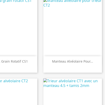

perçu rapide
Aperçu rapide
À Grain Rotatif CS1
Manteau Alvéolaire Pour...