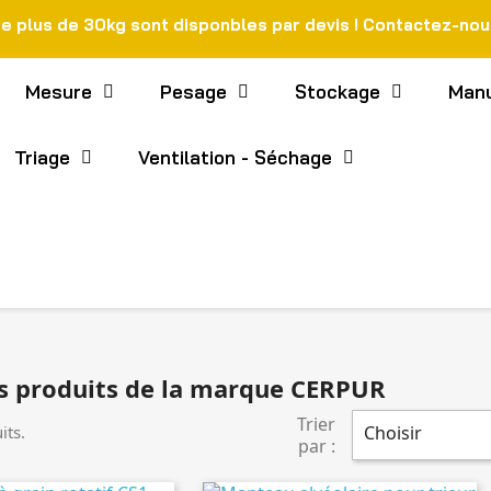
de plus de 30kg sont disponbles par devis ! Contactez-no
Mesure
Pesage
Stockage
Manu
Triage
Ventilation - Séchage
es produits de la marque CERPUR
Trier
its.
Choisir
par :