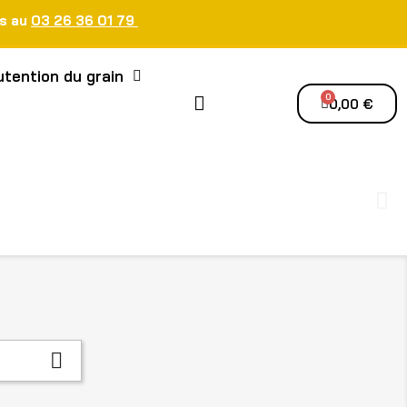
us au
03 26 36 01 79
tention du grain
0,00 €
