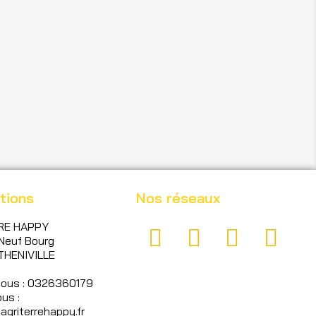
tions
Nos réseaux
RE HAPPY
Neuf Bourg
THENIVILLE
nous : 0326360179
us :
griterrehappy.fr