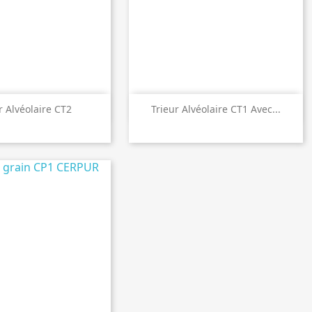

perçu rapide
Aperçu rapide
r Alvéolaire CT2
Trieur Alvéolaire CT1 Avec...