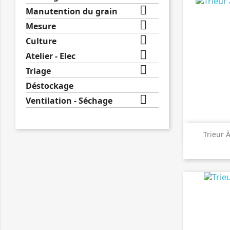

Manutention du grain

Mesure

Culture

Atelier - Elec

Triage
Déstockage

Ventilation - Séchage

A
Trieur 