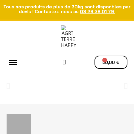
Tous nos produits de plus de 30kg sont disponbles par
devis ! Contactez-nous au
03 26 36 01 79
Atelier - Elec
Manutention du grain
Ventilation - Séchage
0,00 €