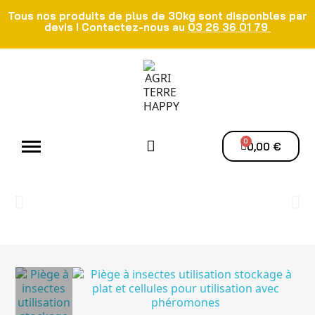
Tous nos produits de plus de 30kg sont disponbles par
devis ! Contactez-nous au
03 26 36 01 79
Atelier - Elec
Manutention du grain
Ventilation - Séchage
0,00 €