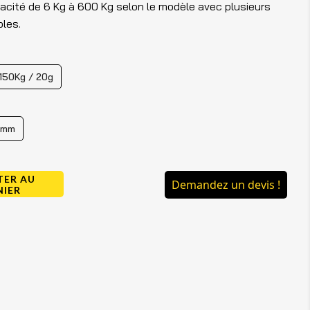
cité de 6 Kg à 600 Kg selon le modèle avec plusieurs
bles.
150Kg / 20g
 mm
TER AU
Demandez un devis !
NIER