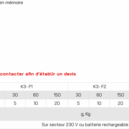
 en mémoire
ontacter afin d'établir un devis
K3- F1
K3- F2
30
60
150
30
60
150
5
10
20
5
10
20
g, Kg
Sur secteur 230 V ou batterie rechargeabl