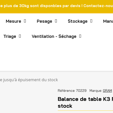
de plus de 30kg sont disponbles par devis ! Contactez-no
Mesure
Pesage
Stockage
Manu
Triage
Ventilation - Séchage
ge jusqu'à épuisement du stock
Référence
70229
Marque
GRAM
Balance de table K3 
stock