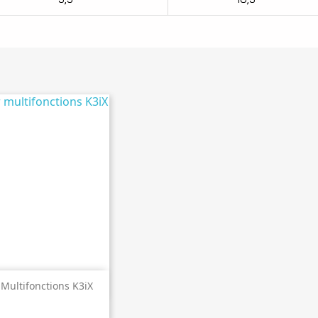
perçu rapide
 Multifonctions K3iX