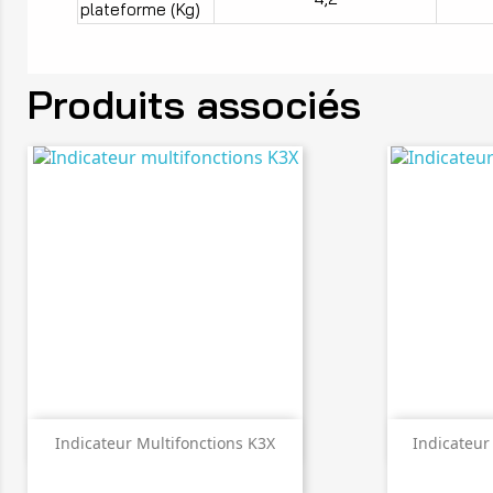
plateforme (Kg)
Produits associés


Aperçu rapide
A
Indicateur Multifonctions K3X
Indicateur