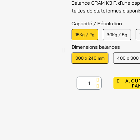
Balance GRAM K3 F, d'une capa
tailles de plateformes disponi
Capacité / Résolution
15Kg / 2g
30Kg / 5g
Dimensions balances
300 x 240 mm
400 x 300
AJOU
PA