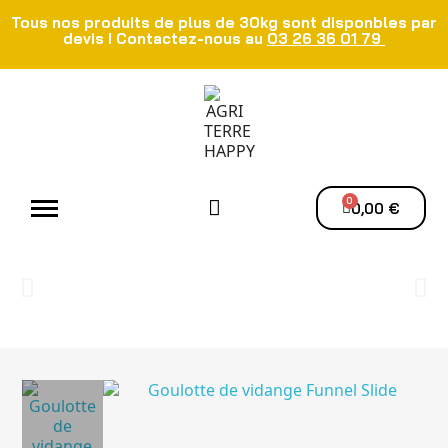
Tous nos produits de plus de 30kg sont disponbles par
devis ! Contactez-nous au
03 26 36 01 79
Atelier - Elec
Manutention du grain
Ventilation - Séchage
0,00 €