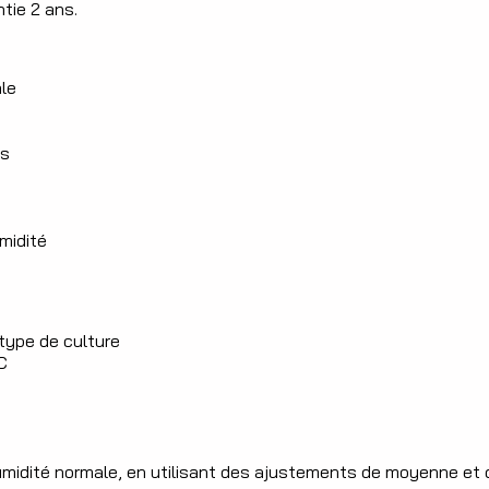
ntie 2 ans.
ale
es
umidité
 type de culture
C
humidité normale, en utilisant des ajustements de moyenne et