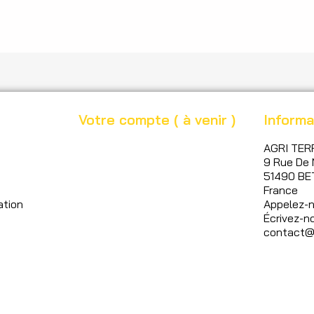
Votre compte ( à venir )
Informa
AGRI TER
9 Rue De 
51490 BE
France
ation
Appelez-
Écrivez-no
contact@a