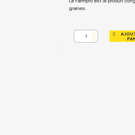
Le Farmpro est le produit con
graines.
AJOU
PA