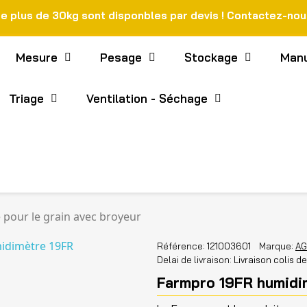
de plus de 30kg sont disponbles par devis ! Contactez-no
Mesure
Pesage
Stockage
Manu
Triage
Ventilation - Séchage
pour le grain avec broyeur
Référence
121003601
Marque
A
Delai de livraison
Livraison colis d
Farmpro 19FR humidim