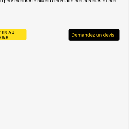
çu pour mesurer le niveau d'humidité des céréales et des
TER AU
Demandez un devis !
NIER