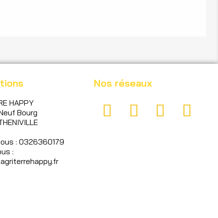
tions
Nos réseaux
RE HAPPY
Neuf Bourg
THENIVILLE
nous : 0326360179
us :
griterrehappy.fr