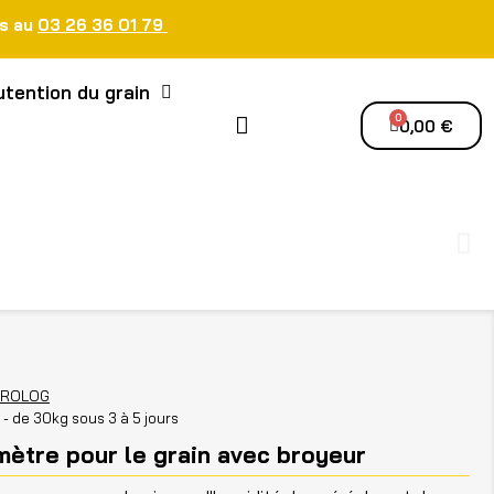
us au
03 26 36 01 79
tention du grain
0,00 €
GROLOG
e - de 30kg sous 3 à 5 jours
ètre pour le grain avec broyeur