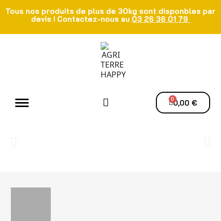
Tous nos produits de plus de 30kg sont disponbles par
devis ! Contactez-nous au
03 26 36 01 79
Atelier - Elec
Manutention du grain
Ventilation - Séchage
0,00 €