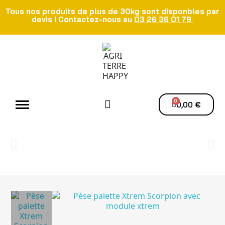
Tous nos produits de plus de 30kg sont disponbles par
devis ! Contactez-nous au
03 26 36 01 79
Atelier - Elec
Manutention du grain
Ventilation - Séchage
0,00 €