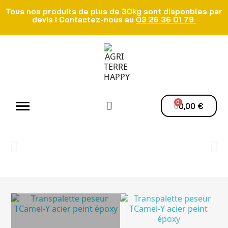
Tous nos produits de plus de 30kg sont disponbles par
devis ! Contactez-nous au
03 26 36 01 79
Atelier - Elec
Manutention du grain
Ventilation - Séchage
0,00 €