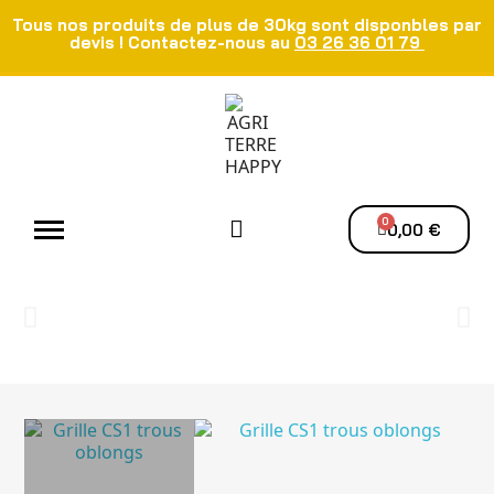
Tous nos produits de plus de 30kg sont disponbles par
devis ! Contactez-nous au
03 26 36 01 79
Atelier - Elec
Manutention du grain
Ventilation - Séchage
0,00 €