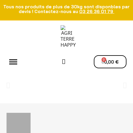
Tous nos produits de plus de 30kg sont disponbles par
devis ! Contactez-nous au
03 26 36 01 79
Atelier - Elec
Manutention du grain
Ventilation - Séchage
0,00 €